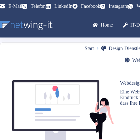
Zum
E-Mail
Telefon
LinkedIn
Facebook
Instagram
W
Inhalt
springen
Home
IT-D
Start
Design-Dienstl
Web
Webdesign
Eine Websi
Eindruck 
dass Ihre