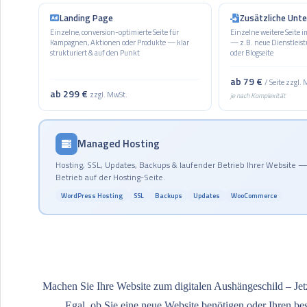
Landing Page
Zusätzliche Unte
Einzelne, conversion-optimierte Seite für
Einzelne weitere Seite 
Kampagnen, Aktionen oder Produkte — klar
— z.B. neue Dienstleist
strukturiert & auf den Punkt
oder Blogseite
ab 79 €
/ Seite zzgl.
ab 299 €
zzgl. MwSt.
je nach Komplexität
Managed Hosting
Hosting, SSL, Updates, Backups & laufender Betrieb Ihrer Website 
Betrieb auf der Hosting-Seite.
WordPress Hosting
SSL
Backups
Updates
WooCommerce
Machen Sie Ihre Website zum digitalen Aushängeschild – Jetz
Egal, ob Sie eine neue Website benötigen oder Ihren b