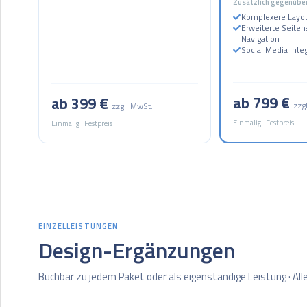
Zusätzlich gegenüber
Komplexere Layou
Erweiterte Seiten
Navigation
Social Media Integ
ab 799 €
ab 399 €
zzg
zzgl. MwSt.
Einmalig · Festpreis
Einmalig · Festpreis
EINZELLEISTUNGEN
Design-Ergänzungen
Buchbar zu jedem Paket oder als eigenständige Leistung · Alle