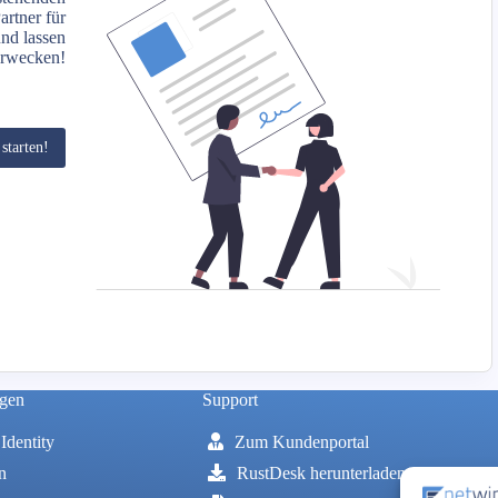
artner für
und lassen
erwecken!
starten!
ngen
Support
Identity
Zum Kundenportal
n
RustDesk herunterladen