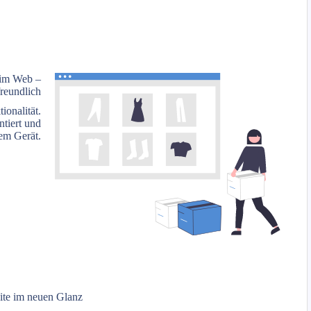
t im Web –
reundlich
ionalität.
tiert und
dem Gerät.
ite im neuen Glanz