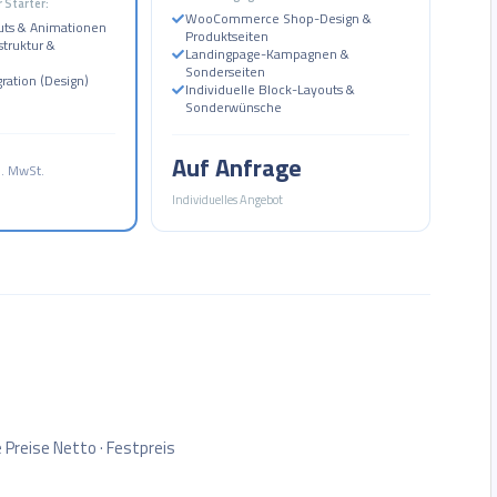
 Starter:
WooCommerce Shop-Design &
ts & Animationen
Produktseiten
struktur &
Landingpage-Kampagnen &
Sonderseiten
ration (Design)
Individuelle Block-Layouts &
Sonderwünsche
Auf Anfrage
l. MwSt.
Individuelles Angebot
 Preise Netto · Festpreis