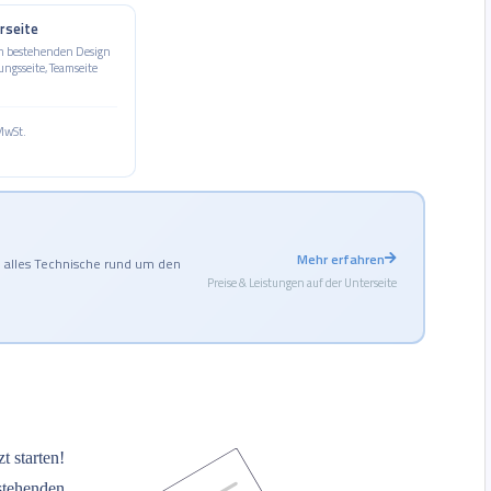
rseite
im bestehenden Design
ungsseite, Teamseite
 MwSt.
Mehr erfahren
— alles Technische rund um den
Preise & Leistungen auf der Unterseite
t starten!
estehenden